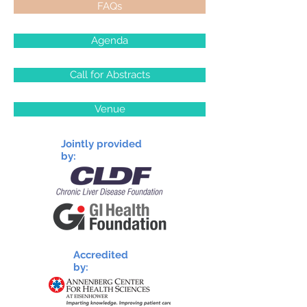
FAQs
Agenda
Call for Abstracts
Venue
Jointly provided
by:
Accredited
by: