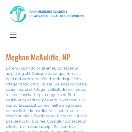
Meghan McAuliffe, NP
Lorem ipsum dolor sit amet, consectetur
adipiscing elit. Quisque tortor quam, mattis
eget nisi viverra, eleifend scelerisque felis.
Integer tincidunt cursus tellus, eget vulputate
sapien porta ut. Integer sollicitudin ex neque,
sit amet facilisis turpis congue sed. Sed
vestibulum porttitor posuere. In vel metus ut
nisi porta suscipit. Donec mattis magna sed
enim efficitur imperdiet. Vestibulum ante
ipsum primis in faucibus orci luctus et ultrices
posuere cubilia Curae; Curabitur consectetur
efficitur diam vitae suscipit. Suspendisse
pellentesque, lectus nec finibus finibus, nulla