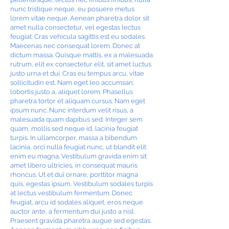
nunc tristique neque, eu posuere metus
lorem vitae neque. Aenean pharetra dolor sit
amet nulla consectetur, vel egestas lectus
feugiat. Cras vehicula sagittis est eu sodales.
Maecenas nec consequat lorem. Donec at
dictum massa. Quisque mattis, ex a malesuada
rutrum, elit ex consectetur elit, sit amet luctus
justo urna et dui. Cras eu tempus arcu, vitae
sollicitudin est. Nam eget leo accumsan,
lobortis justo a, aliquet lorem. Phasellus
pharetra tortor et aliquam cursus. Nam eget
ipsum nunc. Nunc interdum velit risus, a
malesuada quam dapibus sed. Integer sem
quam, mollis sed neque id, lacinia feugiat
turpis. In ullamcorper, massa a bibendum
lacinia, orci nulla feugiat nunc, ut blandit elit
enim eu magna. Vestibulum gravida enim sit
amet libero ultricies, in consequat mauris
rhoncus. Ut et dui ornare, porttitor magna
quis, egestas ipsum. Vestibulum sodales turpis
at lectus vestibulum fermentum. Donec
feugiat, arcu id sodales aliquet, eros neque
auctor ante, a fermentum dui justo a nisl.
Praesent gravida pharetra augue sed egestas.