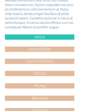
Aenean fermentum nibh urna, non finibus
dolor convallis nec. Donec vulputate leo arcu,
at condimentum velit elementum at. Nulla
ante mauris, tempus eget faucibus sit amet,
iaculis id sapien. Curabitur pulvinar in lacus at
pellentesque. Vivamus iaculis efficitur orci vel
consequat. Mauris at porttitor augue.
About
Accreditation
Course Directors
Faculty
Pricing
Sponsors
Exhibitors