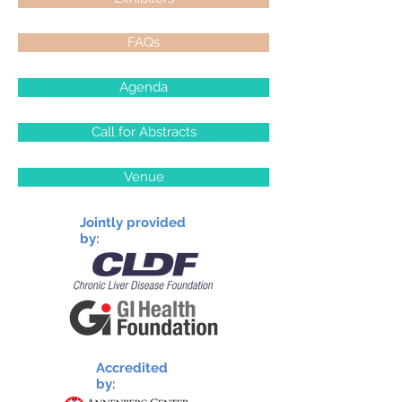
FAQs
Agenda
Call for Abstracts
Venue
Jointly provided
by:
Accredited
by: